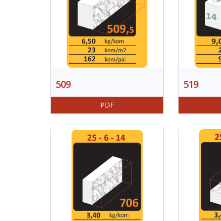
509
519
PDF