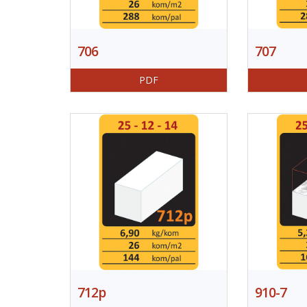
706
707
PDF
712p
910-7