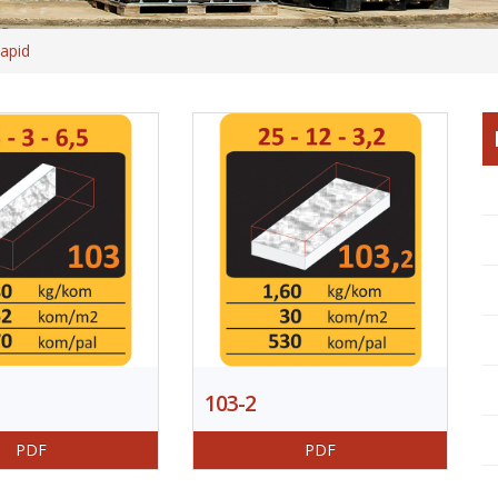
apid
103-2
PDF
PDF