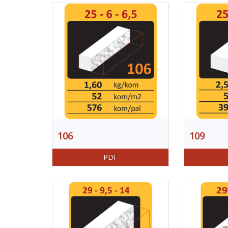
106
109
PDF