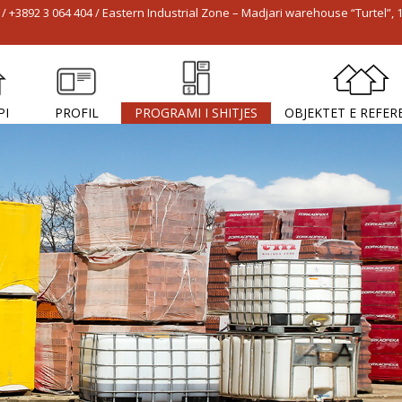
/ +3892 3 064 404 / Eastern Industrial Zone – Madjari warehouse “Turtel”, 
PI
PROFIL
PROGRAMI I SHITJES
OBJEKTET E REFER