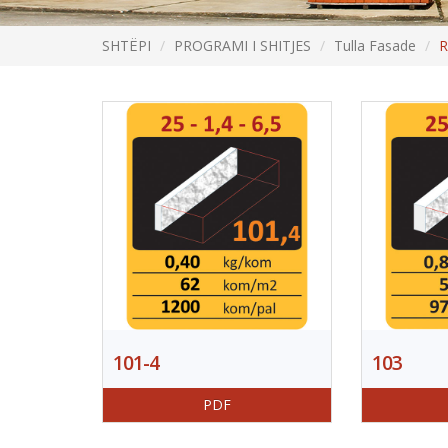
SHTËPI
PROGRAMI I SHITJES
Tulla Fasade
R
101-4
103
PDF