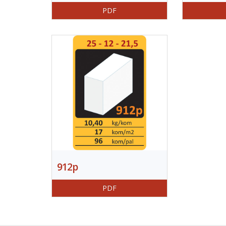
PDF
912p
PDF