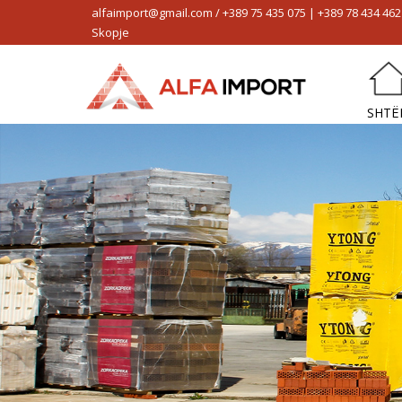
alfaimport@gmail.com / +389 75 435 075 | +389 78 434 462 
AlfaImport
Skopje
SHTËPI
PROFIL
SHTË
PROGRAMI I SHITJES
OBJEKTET E REFERENCËS
PROJEKTET
LAJM
KONTAKT