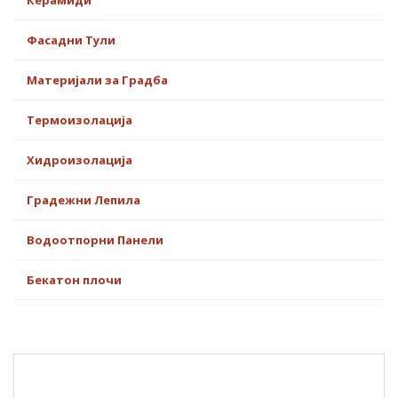
Ќерамиди
Фасадни Тули
Материјали за Градба
Термоизолација
Хидроизолација
Градежни Лепила
Водоотпорни Панели
Бекатон плочи