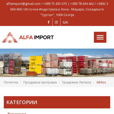
alfaimport@gmail.com / +389 75 435 075 | +389 78 434 462 / +3892 3
AlfaImport
064 404 / Источна Индустриска Зона - Маџари, Складиште
on
"Туртел", 1000 Скопје
ДОМА
MK
ПРОФИЛ
Toggle
ПРОДАЖНА ПРОГРАМА
navigation
РЕФЕРЕНТНИ ОБЈЕКТИ
ПРОЕКТИ
НОВОСТИ
КОНТАКТ
Почетна
Продажна програма
Градежни Лепила
Athlos
КАТЕГОРИИ